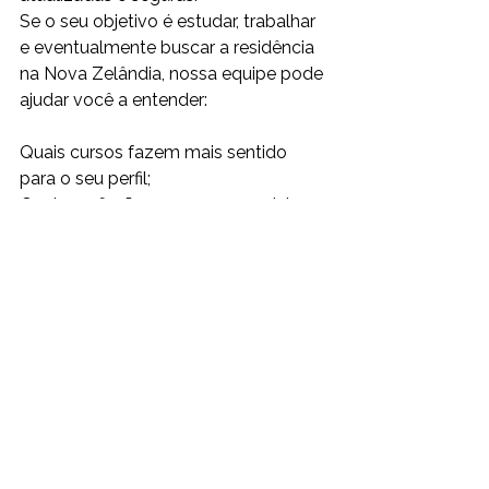
Se o seu objetivo é estudar, trabalhar 
e eventualmente buscar a residência 
na Nova Zelândia, nossa equipe pode 
ajudar você a entender:
Quais cursos fazem mais sentido 
para o seu perfil;
Quais profissões possuem caminhos 
para residência;
Como planejar sua jornada 
acadêmica e profissional de forma 
estratégica.
Cada projeto de intercâmbio é 
único. E quanto antes você se 
planejar, maiores são as suas 
oportunidades na Nova Zelândia.