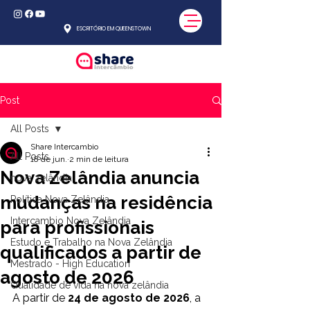
ESCRITÓRIO EM QUEENSTOWN
Post
All Posts
Share Intercambio
All Posts
18 de jun.
2 min de leitura
Nova Zelândia anuncia
nova zelândia
mudanças na residência
Política Nova Zelândia
Intercambio Nova Zelândia
para profissionais
Estudo e Trabalho na Nova Zelândia
qualificados a partir de
Mestrado - High Education
agosto de 2026
Qualidade de vida na nova zelândia
A partir de 
24 de agosto de 2026
, a 