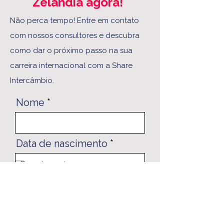
Zelândia agora!
Não perca tempo! Entre em contato
com nossos consultores e descubra
como dar o próximo passo na sua
carreira internacional com a Share
Intercâmbio.
Nome
r
Data de nascimento
*
e
q
u
i
Email
r
e
d