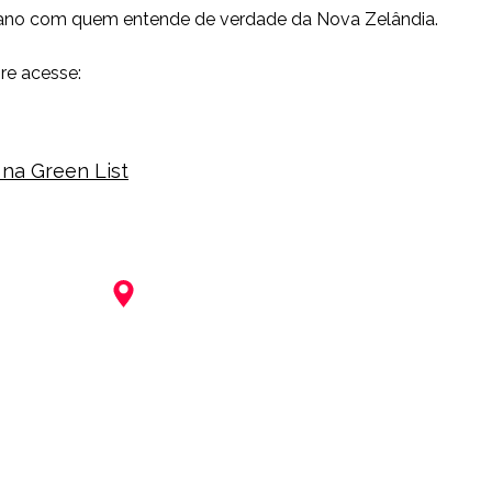
lano com quem entende de verdade da Nova Zelândia.
re acesse:
s na Green List
ONDE ESTAMOS?
Queenstown - No
va Zelândia
c
ontato@shareintercambio.com