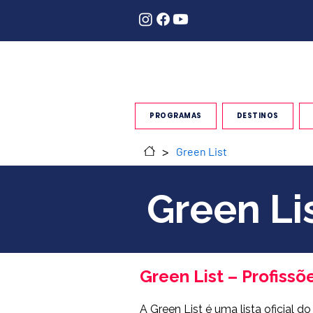
PROGRAMAS
DESTINOS
>
Green List
Green Li
Green List – Profis
A Green List é uma lista oficial