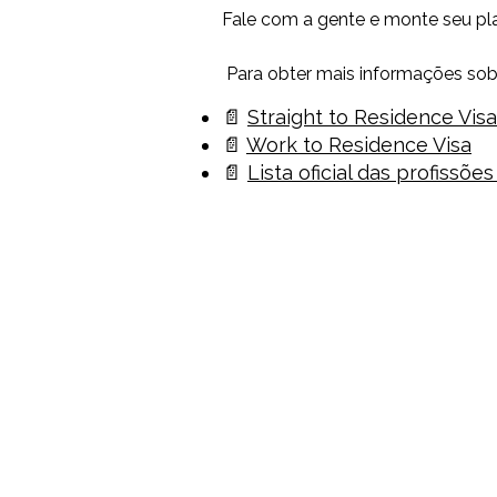
Fale com a gente e monte seu p
Para obter mais informações sob
📄
Straight to Residence Visa
📄
Work to Residence Visa
📄
Lista oficial das profissõe
A share
Quem somos
Estudo e Trabalho
Blog da Share