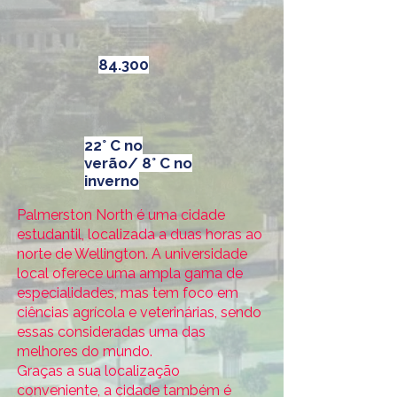
84.300
22° C no
verão/ 8° C no
inverno
Palmerston North é uma cidade
estudantil, localizada a duas horas ao
norte de Wellington. A universidade
local oferece uma ampla gama de
especialidades, mas tem foco em
ciências agrícola e veterinárias, sendo
essas consideradas uma das
melhores do mundo.
Graças a sua localização
conveniente, a cidade também é