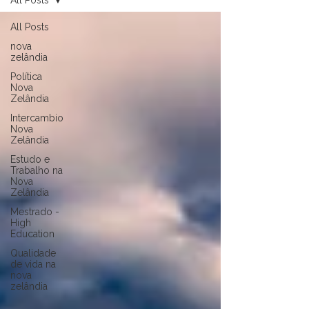
All Posts
All Posts
nova
zelândia
Política
Nova
Zelândia
Intercambio
Nova
Zelândia
Estudo e
Trabalho na
Nova
Zelândia
Mestrado -
High
Education
Qualidade
de vida na
nova
zelândia