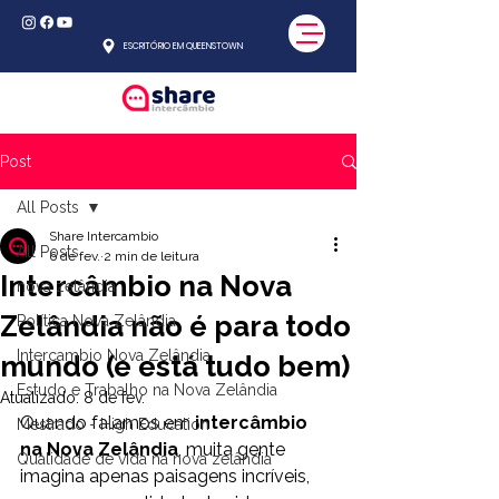
ESCRITÓRIO EM QUEENSTOWN
Post
All Posts
Share Intercambio
All Posts
6 de fev.
2 min de leitura
Intercâmbio na Nova
nova zelândia
Zelândia não é para todo
Política Nova Zelândia
Intercambio Nova Zelândia
mundo (e está tudo bem)
Estudo e Trabalho na Nova Zelândia
Atualizado:
8 de fev.
Quando falamos em 
intercâmbio 
Mestrado - High Education
na Nova Zelândia
, muita gente 
Qualidade de vida na nova zelândia
imagina apenas paisagens incríveis, 