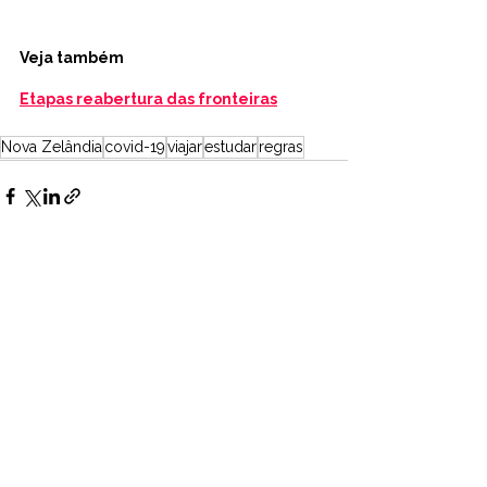
Veja também
Etapas reabertura das fronteiras
Nova Zelândia
covid-19
viajar
estudar
regras
Ver tudo
Posts recentes