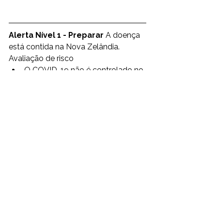
Alerta Nível 1 - Preparar
 A doença 
está contida na Nova Zelândia.  
Avaliação de risco  
O COVID-19 não é controlado no 
exterior.
A transmissão doméstica isolada 
pode estar ocorrendo na Nova 
Zelândia.
Gama de medidas (pode ser aplicada 
local ou nacionalmente) 
Medidas de entrada nas 
fronteiras para minimizar o risco 
de importação de casos COVID-
19.