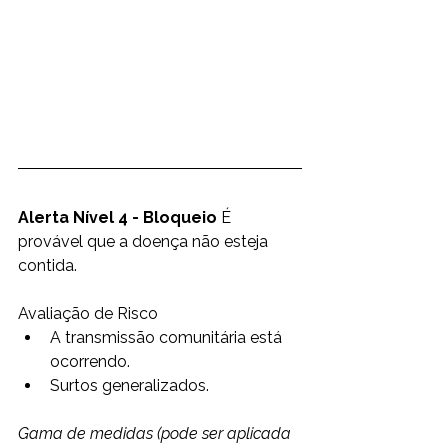
O sistema de alerta de quatro níveis 
da Nova Zelândia especifica medidas 
a serem tomadas contra o COVID-19 
em cada nível.
Alerta Nível 4 - Bloqueio
 É 
provável que a doença não esteja 
contida.  
Avaliação de Risco  
A transmissão comunitária está 
ocorrendo.
Surtos generalizados.
Gama de medidas (pode ser aplicada 