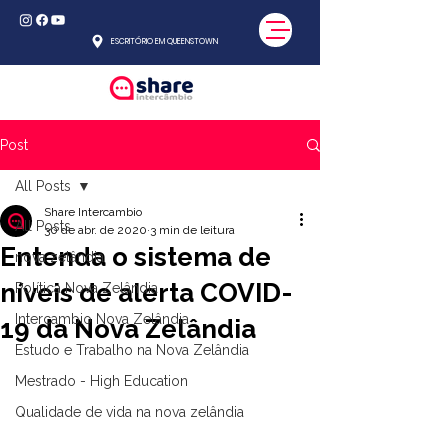
ESCRITÓRIO EM QUEENSTOWN
Post
All Posts
Share Intercambio
All Posts
30 de abr. de 2020
3 min de leitura
Entenda o sistema de
nova zelândia
níveis de alerta COVID-
Política Nova Zelândia
Intercambio Nova Zelândia
19 da Nova Zelândia
Estudo e Trabalho na Nova Zelândia
Mestrado - High Education
Qualidade de vida na nova zelândia